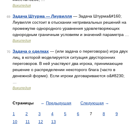
Википедия
Задача Штурма — Лиувилля
— Задача Штурма&#160;
69
Лиувилля состоит в отыскании нетривиальных решений на
промежутке однородного уравнения удовлетворяющих
однородным граничным условиям и значений параметра …
Википедия
Задача о сделках
— (или задача о переговорах) игра двух
70
лиц, в которой моделируется ситуация двусторонних
переговоров. В ней участвуют два игрока, принимающие
решение о распределении некоторого блага (часто в
денежной форме). Если игроки договариваются о&#8230;
…
Википедия
Страницы
←
Предыдущая
Следующая
→
1
2
3
4
5
6
7
8
9
10
11
12
13