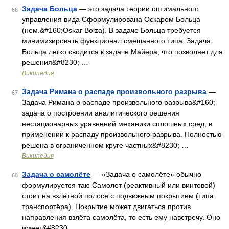
Задача Больца
— это задача теории оптимального
66
управления вида Сформулирована Оскаром Больца
(нем.&#160;Oskar Bolza). В задаче Больца требуется
минимизировать функционал смешанного типа. Задача
Больца легко сводится к задаче Майера, что позволяет для
решения&#8230; …
Википедия
Задача Римана о распаде произвольного разрыва
—
67
Задача Римана о распаде произвольного разрыва&#160;
задача о построении аналитического решения
нестационарных уравнений механики сплошных сред, в
применении к распаду произвольного разрыва. Полностью
решена в ограниченном круге частных&#8230; …
Википедия
Задача о самолёте
— «Задача о самолёте» обычно
68
формулируется так: Самолет (реактивный или винтовой)
стоит на взлётной полосе с подвижным покрытием (типа
транспортёра). Покрытие может двигаться против
направления взлёта самолёта, то есть ему навстречу. Оно
имеет&#8230; …