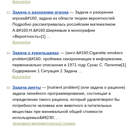
Википедия
Задача о разорении игрока
— Задача о разорении
63
игрока&#160; задача из области теории вероятностей.
Подробно рассматривалась российским математиком
А.&#160;Н.&#160;Ширяевым в монографии
«Вероятность»[1] …
Википедия
Задача о курильщиках
— (англ.&#160;Cigarette smokers
64
problem)&#160; проблема синхронизации в информатике,
первоначально описанная в 1971 году Сухас С. Патилом[1].
Содержание 1 Ситуация 2 Задача …
Википедия
Задача диеты
— [nutrient problem] (или задача о рационе)
65
задача линейного программирования, состоящая в
определении такого рациона, который удовлетворял бы
потребности человека или животного в питательных
веществах при минимальной общей стоимости
используемых&#8230; …
Экономико-математический словарь