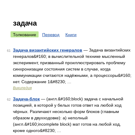
задача
Толкование
Перевод
Книги
Задача византийских генералов
— Задача византийских
61
генералов&#160; в вычислительной технике мысленный
эксперимент, призванный проиллюстрировать проблему
синхронизации состояния систем в случае, когда
коммуникации считаются надёжными, а процессоры&#160;
нет. Содержание 1&#8230; …
Википедия
Задача-блок
— (англ.&#160;block) задача с начальной
62
позицией, в которой у белых готов ответ на любой ход
чёрных. Различают несколько форм блоков (главным
образом в двухходовке): а) неполный
(англ.&#160;incomplete block) мат готов на любой ход,
кроме одного&#8230; …